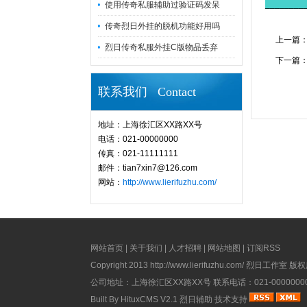
________
使用传奇私服辅助过验证码发呆
传奇烈日外挂的脱机功能好用吗
上一篇
烈日传奇私服外挂C版物品丢弃
下一篇
联系我们 Contact
地址：上海徐汇区XX路XX号
电话：021-00000000
传真：021-11111111
邮件：tian7xin7@126.com
网站：
http://www.lierifuzhu.com/
网站首页
|
关于我们
|
人才招聘
|
网站地图
|
订阅RSS
Copyright 2013
http://www.lierifuzhu.com/
烈日工作室 版权所有 A
公司地址：上海徐汇区XX路XX号 联系电话：021-00000000 电
Built By
HituxCMS V2.1
烈日辅助
技术支持